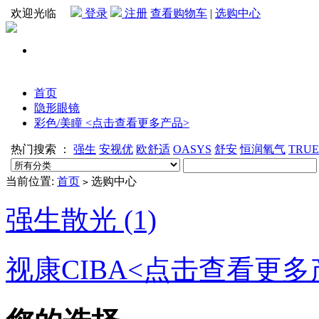
欢迎光临
登录
注册
查看购物车
|
选购中心
首页
隐形眼镜
彩色/美瞳 <点击查看更多产品>
热门搜索 ：
强生
安视优
欧舒适
OASYS
舒安
恒润氧气
TRU
当前位置:
首页
选购中心
>
强生散光 (1)
视康CIBA<点击查看更多产品