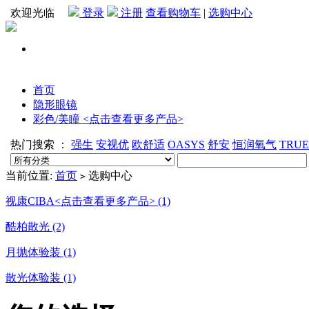
欢迎光临
登录
注册
查看购物车
|
选购中心
首页
隐形眼镜
彩色/美瞳 <点击查看更多产品>
热门搜索 ：
强生
安视优
欧舒适
OASYS
舒安
恒润氧气
TRU
当前位置:
首页
选购中心
>
视康CIBA<点击查看更多产品> (1)
酷柏散光 (2)
月抛体验装 (1)
散光体验装 (1)