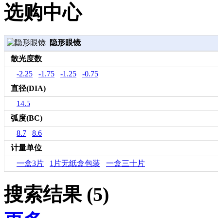
选购中心
隐形眼镜
散光度数
-2.25
-1.75
-1.25
-0.75
直径(DIA)
14.5
弧度(BC)
8.7
8.6
计量单位
一盒3片
1片无纸盒包装
一盒三十片
搜索结果 (5)