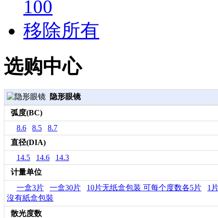
100
移除所有
选购中心
隐形眼镜
弧度(BC)
8.6
8.5
8.7
直径(DIA)
14.5
14.6
14.3
计量单位
一盒3片
一盒30片
10片无纸盒包装 可每个度数各5片
1
沒有紙盒包裝
散光度数