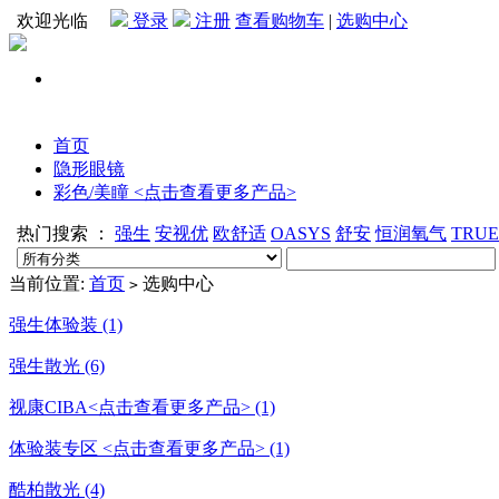
欢迎光临
登录
注册
查看购物车
|
选购中心
首页
隐形眼镜
彩色/美瞳 <点击查看更多产品>
热门搜索 ：
强生
安视优
欧舒适
OASYS
舒安
恒润氧气
TRU
当前位置:
首页
选购中心
>
强生体验装 (1)
强生散光 (6)
视康CIBA<点击查看更多产品> (1)
体验装专区 <点击查看更多产品> (1)
酷柏散光 (4)