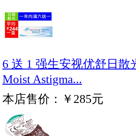
6 送 1 强生安视优舒日散光日拋
Moist Astigma...
本店售价：￥285元