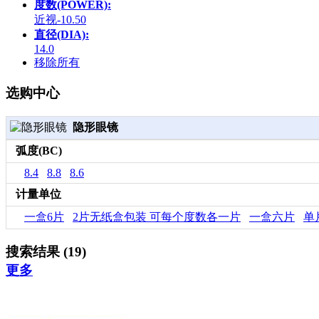
度数(POWER):
近视-10.50
直径(DIA):
14.0
移除所有
选购中心
隐形眼镜
弧度(BC)
8.4
8.8
8.6
计量单位
一盒6片
2片无纸盒包装 可每个度数各一片
一盒六片
单
搜索结果 (19)
更多