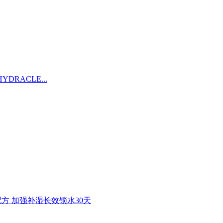
YDRACLE...
水配方 加强补湿长效锁水30天