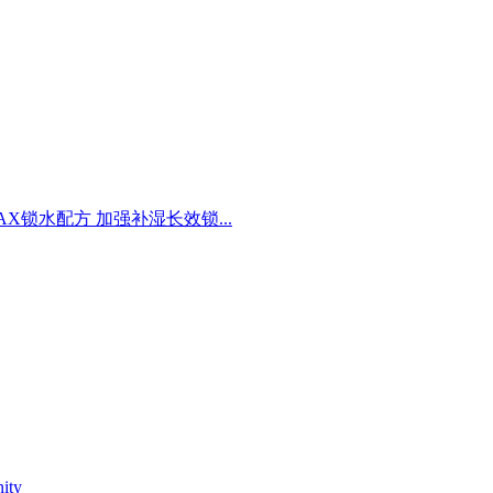
AX锁水配方 加强补湿长效锁...
ty