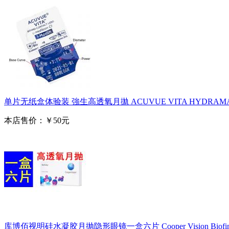
单片无纸盒体验装 強生高透氧月拋 ACUVUE VITA HYDRAM
本店售价：￥50元
库博佰视明硅水凝胶月抛隐形眼镜一盒六片 Cooper Vision Biofini