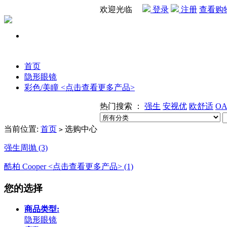
欢迎光临
登录
注册
查看购
首页
隐形眼镜
彩色/美瞳 <点击查看更多产品>
热门搜索 ：
强生
安视优
欧舒适
OA
当前位置:
首页
选购中心
>
强生周抛 (3)
酷柏 Cooper <点击查看更多产品> (1)
您的选择
商品类型:
隐形眼镜