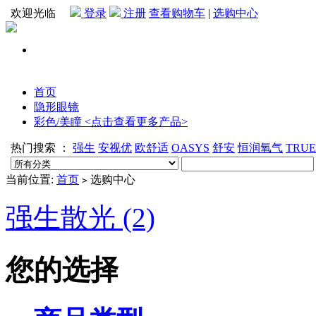
欢迎光临
登录
注册
查看购物车
|
选购中心
首页
隐形眼镜
彩色/美瞳 <点击查看更多产品>
热门搜索 ：
强生
安视优
欧舒适
OASYS
舒安
恒润氧气
TRU
当前位置:
首页
选购中心
>
强生散光 (2)
您的选择